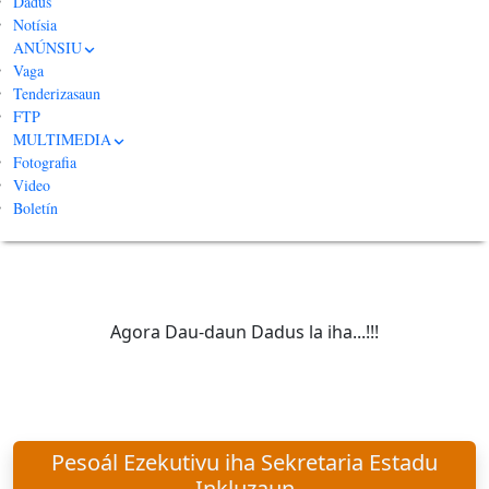
Dadus
Notísia
Agora Dau-daun Dadus la iha...!!!
ANÚNSIU
Vaga
Tenderizasaun
FTP
MULTIMEDIA
BROSURA NO POSTER
Fotografia
Video
Boletín
Agora Dau-daun Dadus la iha...!!!
Pesoál Ezekutivu iha Sekretaria Estadu
Inkluzaun