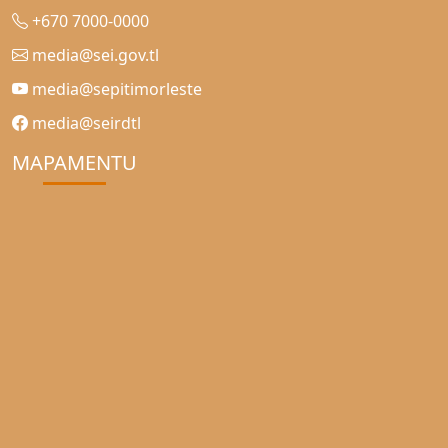
+670 7000-0000
media@sei.gov.tl
media@sepitimorleste
media@seirdtl
MAPAMENTU