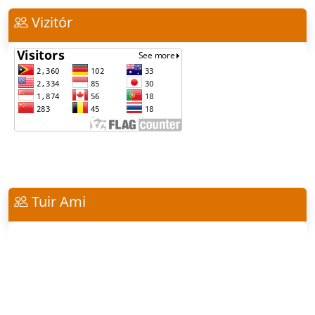
Vizitór
Tuir Ami